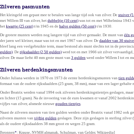
Zilveren pasmunten
Het kleingeld om gepast mee te betalen was lange tijd ook van zilver. De
stuiver (5
met Willem III van zilver, het
dubbeltje (10 cent)
was tot en met Wilhelmina 1943 va
het
kwartje (25 cent)
t/m 1945 en de
halve gulden (50 cent)
t/m 1930.
De grotere munten werden nog langere tijd van zilver gemaakt. De munt van
één g
der jaren wel kleiner, maar was tot en met 1967 van zilver. De
daalder van 30 stuive
bleef lang een veelgebruikte term, maar bestond als munt slechts tot in de provincia
gulden)
. De
rijksdaalder (2,50 gulden)
werd tot en met 1966 uit zilver vervaardigd,
zilver. De maar liefst 40 mm grote munt van
3 gulden
werd onder Willem I tot en me
Zilveren herdenkingsmunten
Onder Juliana werden in 1970 en 1973 de eerste herdenkingsmunten van
tien guld
formaat van de oudere rijksdaalders (25 gram, 38 mm), maar van een lager gehalte 
Onder Beatrix werden vanaf 1994 ook zilveren herdenkingstientjes geslagen, maar
en lichter (15 gram). Na de invoering van de euro kwamen er vanaf 2002 herdenkin
vijfjes van zilver, alsmede nieuwe
gouden tientjes
.
Naast de zilveren munten van tien gulden werden onder Beatrix vanaf 1982 ook g
zilveren munten van
vijftig gulden
geslagen. Deze zijn geslagen in sterling zilver 
als de oudere rijksdaalders 38 mm groot en wegen 25 gram.
[bronnen
*
: Krause, NVMH almanak, Schulman, van Gelder, Wikipedia]