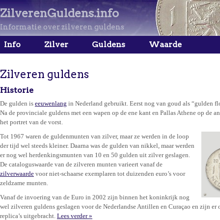
ZilverenGuldens.info
Informatie over zilveren guldens
Info
Zilver
Guldens
Waarde
Zilveren guldens
Historie
De gulden is
eeuwenlang
in Nederland gebruikt. Eerst nog van goud als “gulden flo
Na de provinciale guldens met een wapen op de ene kant en Pallas Athene op de an
het portret van de vorst.
Tot 1967 waren de guldenmunten van zilver, maar ze werden in de loop
der tijd wel steeds kleiner. Daarna was de gulden van nikkel, maar werden
er nog wel herdenkingsmunten van 10 en 50 gulden uit zilver geslagen.
De cataloguswaarde van de zilveren munten varieert vanaf de
zilverwaarde
voor niet-schaarse exemplaren tot duizenden euro’s voor
zeldzame munten.
Vanaf de invoering van de Euro in 2002 zijn binnen het koninkrijk nog
wel zilveren guldens geslagen voor de Nederlandse Antillen en Curaçao en zijn er
replica’s uitgebracht.
Lees verder »