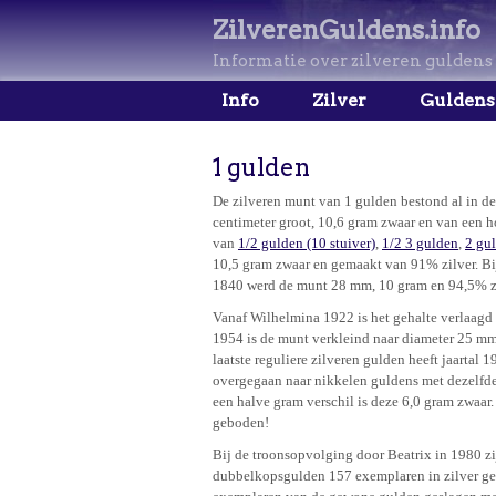
ZilverenGuldens.info
Informatie over zilveren guldens
Info
Zilver
Guldens
1 gulden
De zilveren munt van 1 gulden bestond al in d
centimeter groot, 10,6 gram zwaar en van een 
van
1/2 gulden (10 stuiver)
,
1/2 3 gulden
,
2 gu
10,5 gram zwaar en gemaakt van 91% zilver. Bi
1840 werd de munt 28 mm, 10 gram en 94,5% zi
Vanaf Wilhelmina 1922 is het gehalte verlaagd
1954 is de munt verkleind naar diameter 25 mm
laatste reguliere zilveren gulden heeft jaartal 19
overgegaan naar nikkelen guldens met dezelfde
een halve gram verschil is deze 6,0 gram zwaar.
geboden!
Bij de troonsopvolging door Beatrix in 1980 zi
dubbelkopsgulden 157 exemplaren in zilver ges