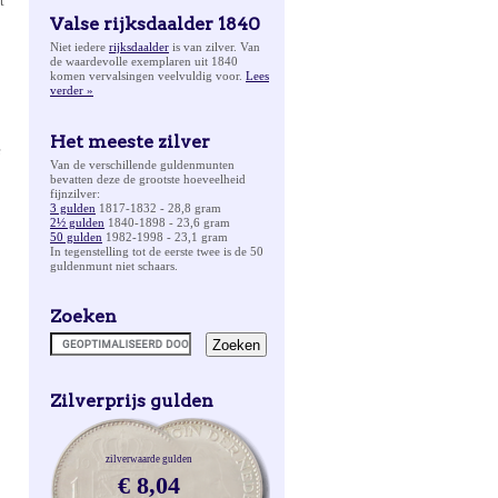
t
Valse rijksdaalder 1840
Niet iedere
rijksdaalder
is van zilver. Van
de waardevolle exemplaren uit 1840
komen vervalsingen veelvuldig voor.
Lees
verder »
Het meeste zilver
e
Van de verschillende guldenmunten
bevatten deze de grootste hoeveelheid
fijnzilver:
3 gulden
1817-1832 - 28,8 gram
2½ gulden
1840-1898 - 23,6 gram
50 gulden
1982-1998 - 23,1 gram
In tegenstelling tot de eerste twee is de 50
guldenmunt niet schaars.
Zoeken
Zilverprijs gulden
zilverwaarde gulden
€ 8,04