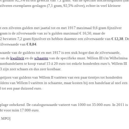
 gehalte 92,5% en een gewicht van 7,1 gram. Van de speciale afscheidsgulden (me
ilveren exemplaren geslagen (7,1 gram, 92,5% zilver), echter in veel kleinere
t een zilveren gulden met jaartal tot en met 1917 maximaal 9,6 gram fijnzilver
 gram is de zilverwaarde van zo’n gulden maximaal € 16,50, maar de
2 bevatten 7,2 gram fijnzilver en hebben daarmee een zilverwaarde van
€ 12,38
. D
 zilverwaarde van
€ 8,04
.
aarde van de guldens tot en met 1917 is een stuk hoger dan de zilverwaarde,
 van de
kwaliteit
en de
schaarste
van de specifieke munt. Willem III t/m Wilhelmina
munthandelaren te koop vanaf 15 á 20 euro tot enkele honderden euro’s. Willem III
 zijn zeer schaars en dus zeer kostbaar.
prijzen van guldens van Willem II variëren van een paar tientjes tot honderden
uldens van Willem I variëren in schaarste, maar kosten bij een handelaar al snel een
 tot een paar duizend euro.
lage onbekend. De cataloguswaarde varieert van 1000 tot 35.000 euro. In 2011 is
ht voor ruim 17.000 euro.
, MPO]