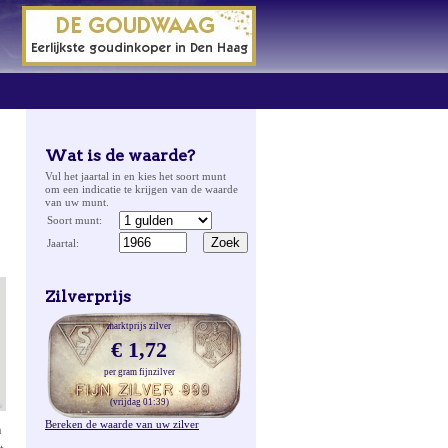
Wat is de waarde?
Vul het jaartal in en kies het soort munt
om een indicatie te krijgen van de waarde
van uw munt.
Soort munt:
Jaartal:
Zilverprijs
marktprijs zilver
€ 1,72
per gram fijnzilver
(vrijdag 01:39)
Bereken de waarde van uw zilver
n