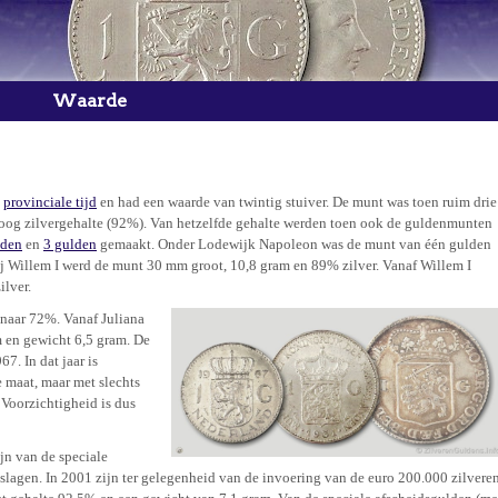
Waarde
e
provinciale tijd
en had een waarde van twintig stuiver. De munt was toen ruim drie
hoog zilvergehalte (92%). Van hetzelfde gehalte werden toen ook de guldenmunten
lden
en
3 gulden
gemaakt. Onder Lodewijk Napoleon was de munt van één gulden
j Willem I werd de munt 30 mm groot, 10,8 gram en 89% zilver. Vanaf Willem I
lver.
 naar 72%. Vanaf Juliana
 en gewicht 6,5 gram. De
67. In dat jaar is
 maat, maar met slechts
 Voorzichtigheid is dus
jn van de speciale
lagen. In 2001 zijn ter gelegenheid van de invoering van de euro 200.000 zilvere