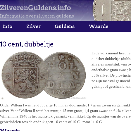
ZilverenGuldens.info
Informatie over zilveren guldens
Info
Zilver
Guldens
Waarde
10 cent, dubbeltje
In de volksmond heet het
oudsher dubbeltje (dubbe
zilveren muntstuk van t
anderhalve gram zwaar, b
56% zilver. De provincia
ze zijn meestal gesnoeid.
geknipt of geschaafd, om
Onder Willem I was het dubbeltje 18 mm in doorsnede, 1,7 gram zwaar en gemaak
zilver. Vanaf Willem II werd het muntje 15 mm groot, 1,4 gram zwaar en 64% zilver
Wilhelmina 1948 is het muntstuk gemaakt van nikkel. Op de muntjes van de overz
gebiedsdelen was de opdruk geen 10 cents of 10 C., maar 1/10 G.
Waarde