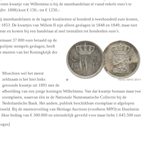
veren kwartje van Wilhemina is bij de munthandelaar al vanaf enkele euro’s te
(bv. 1898) kost € 150,- tot € 1250,-.
bij munthandelaren in de lagere kwaliteiten al honderd á tweehonderd euro kosten,
r 1853. De kwartjes van Willem II zijn alleen geslagen in 1848 en 1849, maar niet
rste en kosten bij een handelaar al snel tientallen tot honderden euro’s.
ernaast 37.000 euro betaald op de
polijste stempels geslagen, heeft
te munten van het Koningkrijk der
Misschien wel het meest
zeldzaam is het hier links
getoonde kwartje uit 1891 met de
afbeelding van een jonge koningin Wilhelmina. Van dat kwartje bestaan maar tw
exemplaren, waarvan één in de Nationale Numismatische Collectie bij de
Nederlandsche Bank. Het andere, publiek beschikbare exemplaar is afgelopen
isseld. Bij de muntenveiling van Heritage Auctions (voorheen MPO) in IJsselstein
 fikse bedrag van € 300.000 en uiteindelijk geveild voor maar liefst 1.045.500 eur
logus]