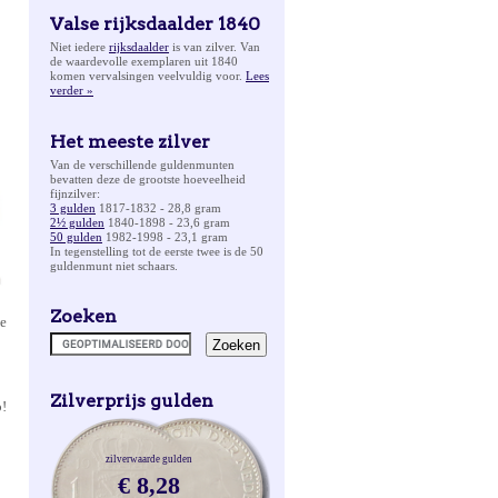
Valse rijksdaalder 1840
Niet iedere
rijksdaalder
is van zilver. Van
de waardevolle exemplaren uit 1840
komen vervalsingen veelvuldig voor.
Lees
verder »
Het meeste zilver
Van de verschillende guldenmunten
bevatten deze de grootste hoeveelheid
fijnzilver:
3 gulden
1817-1832 - 28,8 gram
2½ gulden
1840-1898 - 23,6 gram
50 gulden
1982-1998 - 23,1 gram
In tegenstelling tot de eerste twee is de 50
guldenmunt niet schaars.
Zoeken
ee
Zilverprijs gulden
o!
zilverwaarde gulden
€ 8,28