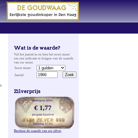
Wat is de waarde?
Vul het jaartal in en kies het soort munt
om een indicatie te krijgen van de waarde
van uw munt.
1
Soort munt:
Jaartal:
an
Zilverprijs
marktprijs zilver
€ 1,77
per gram fijnzilver
(zaterdag 13:04)
Bereken de waarde van uw zilver