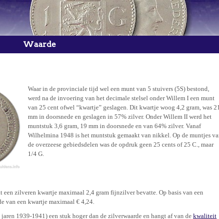
Waarde
Waar in de provinciale tijd wel een munt van 5 stuivers (5S) bestond,
werd na de invoering van het decimale stelsel onder Willem I een munt
van 25 cent ofwel “kwartje” geslagen. Dit kwartje woog 4,2 gram, was 2
mm in doorsnede en geslagen in 57% zilver. Onder Willem II werd het
muntstuk 3,6 gram, 19 mm in doorsnede en van 64% zilver. Vanaf
Wilhelmina 1948 is het muntstuk gemaakt van nikkel. Op de muntjes v
de overzeese gebiedsdelen was de opdruk geen 25 cents of 25 C., maar
1/4 G.
t een zilveren kwartje maximaal 2,4 gram fijnzilver bevatte. Op basis van een
de van een kwartje maximaal € 4,24.
 jaren 1939-1941) een stuk hoger dan de zilverwaarde en hangt af van de
kwaliteit