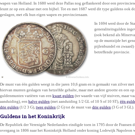
wapen van Holland. In 1680 werd deze Pallas nog geflankeerd door een provincies
leunt ze op een altaar met een bijbel. Tot en met 1687 werd dit type guldens ook d
geslagen, met elk hun eigen wapen en provincienaam.
In 1694 werd door de Sta
generaliteitsgulden inge
(ook bekend als Minerva
op de muntzijde het gen
pijlenbundel en zwaard) 
betreffende provincie.
De munt van één gulden weegt in die jaren 10,6 gram en is gemaakt van zilver met 
hiervan munten geslagen van hetzelfde gehalte, maar met andere grootte en een o
guldenmunten variëren van een
kwart gulden
(ter waarde van vijf stuivers, maar 
aanduiding), een
halve gulden
(met aanduiding 1/2 GL of 10 S of 10 ST),
één guld
drie gulden
(1/2 3 G),
twee gulden
(2 G) tot de munt van
drie gulden
(3 G of 3 GL).
Guldens in het Koninkrijk
De Republiek der Verenigde Nederlanden eindigde toen in 1795 door de Fransen d
overgang in 1806 naar het Koninkrijk Holland onder koning Lodewijk Napoleon we