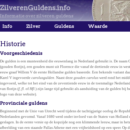
ZilverenGuldens.info
Informatie over zilveren guldens
Info
Zilver
Guldens
Waarde
Historie
Voorgeschiedenis
De gulden is een munteenheid die eeuwenlang in Nederland gebruikt is. De naam G
(gouden florijn), een gouden munt uit Florence die vanaf de dertiende eeuw in wes
eeuw graaf Willem V de eerste Hollandse gulden baseerde. Een bekende variant da
Karel V ingevoerde
carolusgulden
. Naast deze
gouden carolus
werd rond het midd
ingevoerd, welke tot het eind van de zeventiende eeuw in de toenmalige Nederlan
van florijn (
f
,
fl.
of
Hfl.
) zijn lange tijd gebruikt als aanduiding van de gulden bij 
logo van deze website).
Provinciale guldens
Beginnend met de Unie van Utrecht werd tijdens de tachtigjarige oorlog de Repub
Nederlanden gevormd. Vanaf 1680 werd onder invloed van de Staten van Holland d
geslagen. In de eerste versie op de kopzijde nog een klimmende leeuw, maar in hetz
afbeelding van een staande Pallas Athene met een vrijheidshoed op een speer. Op d