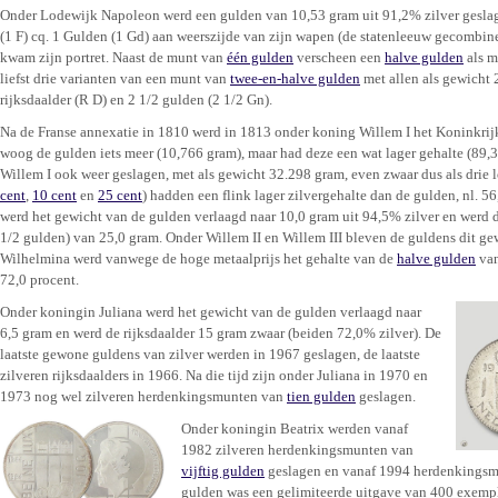
Onder Lodewijk Napoleon werd een gulden van 10,53 gram uit 91,2% zilver geslag
(1 F) cq. 1 Gulden (1 Gd) aan weerszijde van zijn wapen (de statenleeuw gecombine
kwam zijn portret. Naast de munt van
één gulden
verscheen een
halve gulden
als m
liefst drie varianten van een munt van
twee-en-halve gulden
met allen als gewicht 2
rijksdaalder (R D) en 2 1/2 gulden (2 1/2 Gn).
Na de Franse annexatie in 1810 werd in 1813 onder koning Willem I het Koninkri
woog de gulden iets meer (10,766 gram), maar had deze een wat lager gehalte (89,
Willem I ook weer geslagen, met als gewicht 32.298 gram, even zwaar dus als drie l
cent
,
10 cent
en
25 cent
) hadden een flink lager zilvergehalte dan de gulden, nl. 
werd het gewicht van de gulden verlaagd naar 10,0 gram uit 94,5% zilver en werd d
1/2 gulden) van 25,0 gram. Onder Willem II en Willem III bleven de guldens dit g
Wilhelmina werd vanwege de hoge metaalprijs het gehalte van de
halve gulden
van
72,0 procent.
Onder koningin Juliana werd het gewicht van de gulden verlaagd naar
6,5 gram en werd de rijksdaalder 15 gram zwaar (beiden 72,0% zilver). De
laatste gewone guldens van zilver werden in 1967 geslagen, de laatste
zilveren rijksdaalders in 1966. Na die tijd zijn onder Juliana in 1970 en
1973 nog wel zilveren herdenkingsmunten van
tien gulden
geslagen.
Onder koningin Beatrix werden vanaf
1982 zilveren herdenkingsmunten van
vijftig gulden
geslagen en vanaf 1994 herdenkings
gulden was een gelimiteerde uitgave van 400 exemp