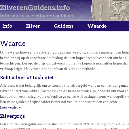
ZilverenGuldens.info
Informatie over zilveren guldens
Info
Zilver
Guldens
Waarde
Waarde
Om te weten hoeveel uw zilveren guldenmunt waard is, zijn vele aspecten van bel
bedoelen wij op deze website het bedrag dat een koper ervoor over heeft om het zil
bemachtigen. Let op: de prijs om zilveren munten te kopen is normaliter hoger dan
verkoop krijgt. Het verschil hangt af van de verkoopmethode.
Echt zilver of toch niet
Allereerst is het belangrijk om te weten of het zilvergeld wel van echt zilver gemaak
zilver en later van nikkel. Daarnaast kan de munt namaak zijn, bedoeld om voor ec
kan ook om een naslag, kopie of replica gaan. Terwijl naslagen soms wel degelijk van
Een valse gulden of rijksdaalder is meestal veel minder waard dan een echte.
Lees verder »
Zilverprijs
Een echt zilveren guldenmunt bestaat voor minimaal 56% uit zilver, afhankelijk van