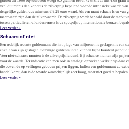
gulden uit 1966 bijvoorbeeld weegt 6,5 gram en bevat 72% zilver, dus 4,68 gram fijn
veel duurder is dan koper is de zilverprijs bepalend voor de intrinsieke waarde van 
dergelijke gulden dus minstens € 8,28 euro waard. Als een munt schaars is en van 
meer waard zijn dan de zilverwaarde. De zilverprijs wordt bepaald door de markt 
tussen particulieren of ondernemers is de spotprijs op internationale beurzen bepal
Lees verder »
Schaars of niet
Een redelijk recente guldenmunt die in oplage van miljoenen is geslagen, is een st
enkele van zijn geslagen. Sommige guldenmunten kunnen bijna honderd jaar oud zi
Voor niet-schaarse munten is de zilverprijs leidend. Bij schaarse munten zijn pri
voor de waarde. Ter indicatie kan men ook in catalogi opzoeken welke prijs daar ve
die boven de op veilingen geboden prijzen liggen. Indien een guldenmunt zo extree
handel komt, dan is de waarde waarschijnlijk zeer hoog, maar niet goed te bepalen.
Lees verder »